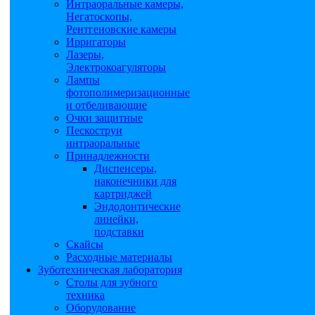
Интраоральные камеры,
Негатоскопы,
Рентгеновские камеры
Ирригаторы
Лазеры,
Электрокоагуляторы
Лампы
фотополимеризационные
и отбеливающие
Очки защитные
Пескоструи
интраоральные
Принадлежности
Диспенсеры,
наконечники для
картриджей
Эндодонтические
линейки,
подставки
Скайсы
Расходные материалы
Зуботехническая лаборатория
Столы для зубного
техника
Оборудование