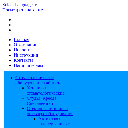
Select Language
▼
Посмотреть на карте
Главная
О компании
Новости
Инструкции
Контакты
Напишите нам
Стоматологическое
оборудование кабинета
Установки
стоматологические
Стулья, Кресла,
Светильники
Стерилизационное и
чистящее оборудование
Автоклавы,
гласперленовые