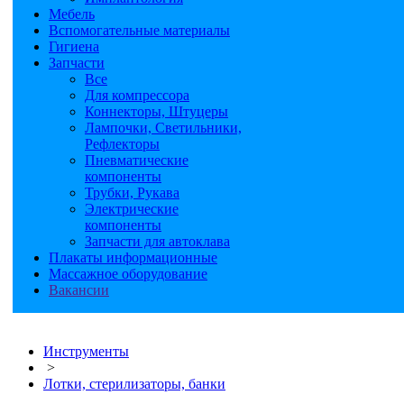
Мебель
Вспомогательные материалы
Гигиена
Запчасти
Все
Для компрессора
Коннекторы, Штуцеры
Лампочки, Светильники,
Рефлекторы
Пневматические
компоненты
Трубки, Рукава
Электрические
компоненты
Запчасти для автоклава
Плакаты информационные
Массажное оборудование
Вакансии
Инструменты
>
Лотки, стерилизаторы, банки