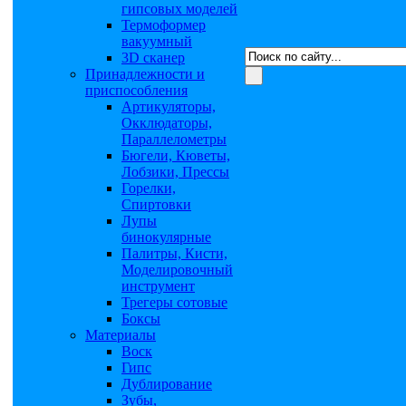
гипсовых моделей
Термоформер
вакуумный
3D сканер
Принадлежности и
приспособления
Артикуляторы,
Окклюдаторы,
Параллелометры
Бюгели, Кюветы,
Лобзики, Прессы
Горелки,
Спиртовки
Лупы
бинокулярные
Палитры, Кисти,
Моделировочный
инструмент
Трегеры сотовые
Боксы
Материалы
Воск
Гипс
Дублирование
Зубы,