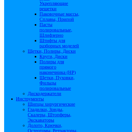
Укрепляющие
решетки
Паковочные массы,
Сплавы, Припой
Пасты
полировальные,
Шлифзерно
Штифты для
разборных моделей
Щетки, Полиры, Диски
Круги, Диски
Полиры для
прямого
наконечника (НР)
Щетки, Пуховки,
Фильцы
полировальные
Дискодержатели
Инструменты
Щипцы хирургические
Гладилки, Зонды,
Скалеры, Штопферы,
Экскаваторы
Долото, Крючки,
Остеотомы, Ретракторы,