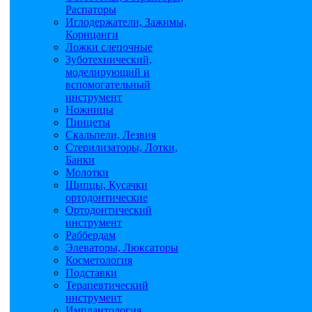
Распаторы
Иглодержатели, Зажимы,
Корнцанги
Ложки слепочные
Зуботехнический,
моделирующий и
вспомогательный
инструмент
Ножницы
Пинцеты
Скальпели, Лезвия
Стерилизаторы, Лотки,
Банки
Молотки
Щипцы, Кусачки
ортодонтические
Ортодонтический
инструмент
Раббердам
Элеваторы, Люксаторы
Косметология
Подставки
Терапевтический
инструмент
Имплантология