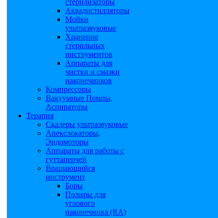
стерилизаторы
Аквадистилляторы
Мойки
ультразвуковые
Хранение
стерильных
инструментов
Аппараты для
чистки и смазки
наконечников
Компрессоры
Вакуумные Помпы,
Аспираторы
Терапия
Скалеры ультразвуковые
Апекслокаторы,
Эндомоторы
Аппараты для работы с
гуттаперчей
Вращающийся
инструмент
Боры
Полиры для
углового
наконечника (RA)