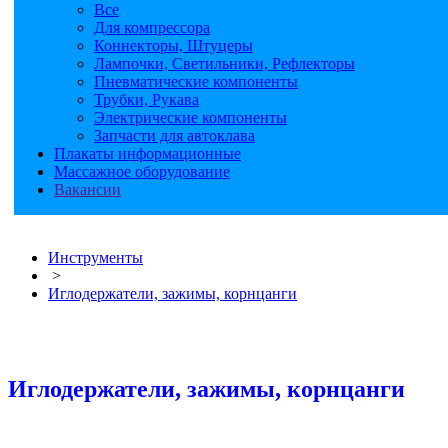
Все
Для компрессора
Коннекторы, Штуцеры
Лампочки, Светильники, Рефлекторы
Пневматические компоненты
Трубки, Рукава
Электрические компоненты
Запчасти для автоклава
Плакаты информационные
Массажное оборудование
Вакансии
Инструменты
>
Иглодержатели, зажимы, корнцанги
Иглодержатели, зажимы, корнцанги