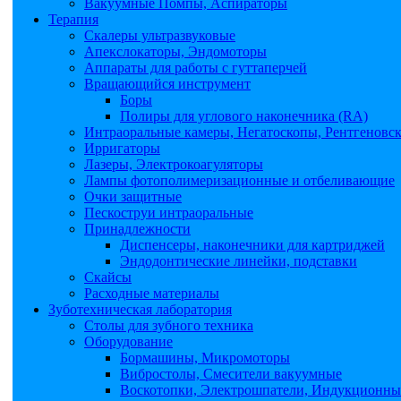
Вакуумные Помпы, Аспираторы
Терапия
Скалеры ультразвуковые
Апекслокаторы, Эндомоторы
Аппараты для работы с гуттаперчей
Вращающийся инструмент
Боры
Полиры для углового наконечника (RA)
Интраоральные камеры, Негатоскопы, Рентгеновс
Ирригаторы
Лазеры, Электрокоагуляторы
Лампы фотополимеризационные и отбеливающие
Очки защитные
Пескоструи интраоральные
Принадлежности
Диспенсеры, наконечники для картриджей
Эндодонтические линейки, подставки
Скайсы
Расходные материалы
Зуботехническая лаборатория
Столы для зубного техника
Оборудование
Бормашины, Микромоторы
Вибростолы, Смесители вакуумные
Воскотопки, Электрошпатели, Индукционные