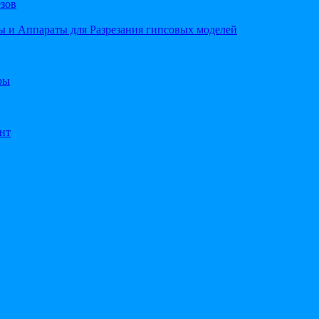
езов
 и Аппараты для Разрезания гипсовых моделей
ры
нт