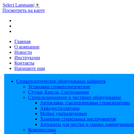
Select Language
▼
Посмотреть на карте
Главная
О компании
Новости
Инструкции
Контакты
Напишите нам
Стоматологическое оборудование кабинета
Установки стоматологические
Стулья, Кресла, Светильники
Стерилизационное и чистящее оборудование
Автоклавы, гласперленовые стерилизаторы
Аквадистилляторы
Мойки ультразвуковые
Хранение стерильных инструментов
Аппараты для чистки и смазки наконечников
Компрессоры