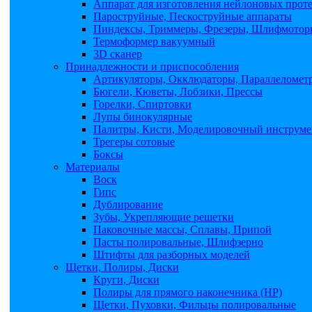
Аппарат для изготовления нейлоновых прот
Пароструйные, Пескоструйные аппараты
Пиндексы, Триммеры, Фрезеры, Шлифмоторы
Термоформер вакуумный
3D сканер
Принадлежности и приспособления
Артикуляторы, Окклюдаторы, Параллеломет
Бюгели, Кюветы, Лобзики, Прессы
Горелки, Спиртовки
Лупы бинокулярные
Палитры, Кисти, Моделировочный инструме
Трегеры сотовые
Боксы
Материалы
Воск
Гипс
Дублирование
Зубы, Укрепляющие решетки
Паковочные массы, Сплавы, Припой
Пасты полировальные, Шлифзерно
Штифты для разборных моделей
Щетки, Полиры, Диски
Круги, Диски
Полиры для прямого наконечника (НР)
Щетки, Пуховки, Фильцы полировальные