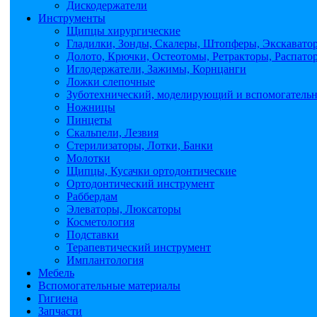
Дискодержатели
Инструменты
Щипцы хирургические
Гладилки, Зонды, Скалеры, Штопферы, Экскавато
Долото, Крючки, Остеотомы, Ретракторы, Распато
Иглодержатели, Зажимы, Корнцанги
Ложки слепочные
Зуботехнический, моделирующий и вспомогатель
Ножницы
Пинцеты
Скальпели, Лезвия
Стерилизаторы, Лотки, Банки
Молотки
Щипцы, Кусачки ортодонтические
Ортодонтический инструмент
Раббердам
Элеваторы, Люксаторы
Косметология
Подставки
Терапевтический инструмент
Имплантология
Мебель
Вспомогательные материалы
Гигиена
Запчасти