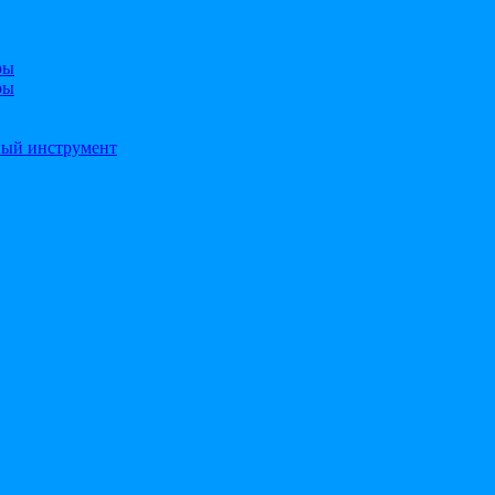
ры
ры
ный инструмент