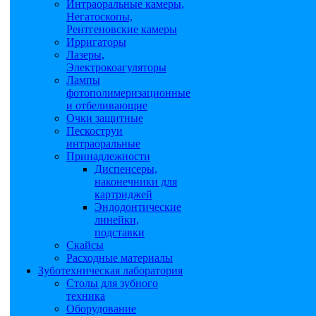
Интраоральные камеры,
Негатоскопы,
Рентгеновские камеры
Ирригаторы
Лазеры,
Электрокоагуляторы
Лампы
фотополимеризационные
и отбеливающие
Очки защитные
Пескоструи
интраоральные
Принадлежности
Диспенсеры,
наконечники для
картриджей
Эндодонтические
линейки,
подставки
Скайсы
Расходные материалы
Зуботехническая лаборатория
Столы для зубного
техника
Оборудование