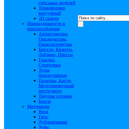
гипсовых моделей
Термоформер
вакуумный
3D сканер
Принадлежности и
приспособления
Артикуляторы,
Окклюдаторы,
Параллелометры
Бюгели, Кюветы,
Лобзики, Прессы
Горелки,
Спиртовки
Лупы
бинокулярные
Палитры, Кисти,
Моделировочный
инструмент
Трегеры сотовые
Боксы
Материалы
Воск
Гипс
Дублирование
Зубы,