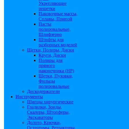
Укрепляющие
решетки
Паковочные массы,
Сплавы, Припой
Пасты
полировальные,
Шлифзерно
Штифты для
разборных моделей
Щетки, Полиры, Диски
Круги, Диски
Полиры для
прямого
наконечника (НР)
Щетки, Пуховки,
Фильцы
полировальные
Дискодержатели
Инструменты
Щипцы хирургические
Гладилки, Зонды,
Скалеры, Штопферы,
Экскаваторы
Долото, Крючки,
Остеотомы, Ретракторы,