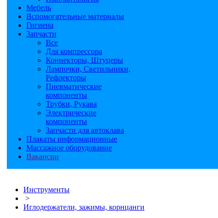
Мебель
Вспомогательные материалы
Гигиена
Запчасти
Все
Для компрессора
Коннекторы, Штуцеры
Лампочки, Светильники,
Рефлекторы
Пневматические
компоненты
Трубки, Рукава
Электрические
компоненты
Запчасти для автоклава
Плакаты информационные
Массажное оборудование
Вакансии
Инструменты
>
Иглодержатели, зажимы, корнцанги