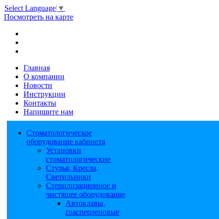
Select Language
▼
Посмотреть на карте
Главная
О компании
Новости
Инструкции
Контакты
Напишите нам
Стоматологическое
оборудование кабинета
Установки
стоматологические
Стулья, Кресла,
Светильники
Стерилизационное и
чистящее оборудование
Автоклавы,
гласперленовые