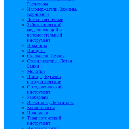
Распаторы
Иглодержатели, Зажимы,
Корнцанги
Ложки слепочные
Зуботехнический,
моделирующий и
вспомогательный
инструмент
Ножницы
Пинцеты
Скальпели, Лезвия
Стерилизаторы, Лотки,
Банки
Молотки
Щипцы, Кусачки
ортодонтические
Ортодонтический
инструмент
Раббердам
Элеваторы, Люксаторы
Косметология
Подставки
Терапевтический
инструмент
Имплантология