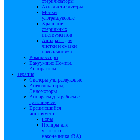
стерилизаторы
Аквадистилляторы
Мойки
ультразвуковые
Хранение
стерильных
инструментов
Аппараты для
чистки и смазки
наконечников
Компрессоры
Вакуумные Помпы,
Аспираторы
Терапия
Скалеры ультразвуковые
Апекслокаторы,
Эндомоторы
Аппараты для работы с
гуттаперчей
Вращающийся
инструмент
Боры
Полиры для
углового
наконечника (RA)