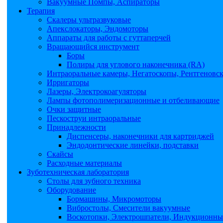
Вакуумные Помпы, Аспираторы
Терапия
Скалеры ультразвуковые
Апекслокаторы, Эндомоторы
Аппараты для работы с гуттаперчей
Вращающийся инструмент
Боры
Полиры для углового наконечника (RA)
Интраоральные камеры, Негатоскопы, Рентгеновс
Ирригаторы
Лазеры, Электрокоагуляторы
Лампы фотополимеризационные и отбеливающие
Очки защитные
Пескоструи интраоральные
Принадлежности
Диспенсеры, наконечники для картриджей
Эндодонтические линейки, подставки
Скайсы
Расходные материалы
Зуботехническая лаборатория
Столы для зубного техника
Оборудование
Бормашины, Микромоторы
Вибростолы, Смесители вакуумные
Воскотопки, Электрошпатели, Индукционные