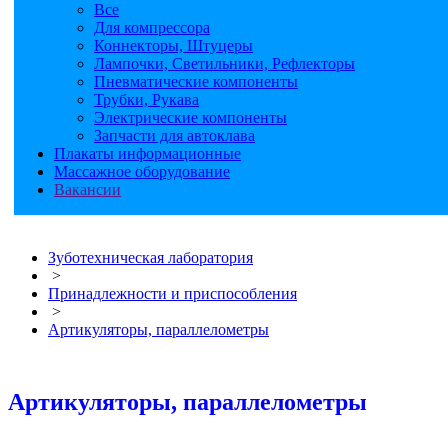
Все
Для компрессора
Коннекторы, Штуцеры
Лампочки, Светильники, Рефлекторы
Пневматические компоненты
Трубки, Рукава
Электрические компоненты
Запчасти для автоклава
Плакаты информационные
Массажное оборудование
Вакансии
Зуботехническая лаборатория
>
Принадлежности и приспособления
>
Артикуляторы, параллелометры
Артикуляторы, параллелометры