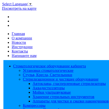
Select Language
▼
Посмотреть на карте
Главная
О компании
Новости
Инструкции
Контакты
Напишите нам
Стоматологическое оборудование кабинета
Установки стоматологические
Стулья, Кресла, Светильники
Стерилизационное и чистящее оборудование
Автоклавы, гласперленовые стерилизаторы
Аквадистилляторы
Мойки ультразвуковые
Хранение стерильных инструментов
Аппараты для чистки и смазки наконечников
Компрессоры