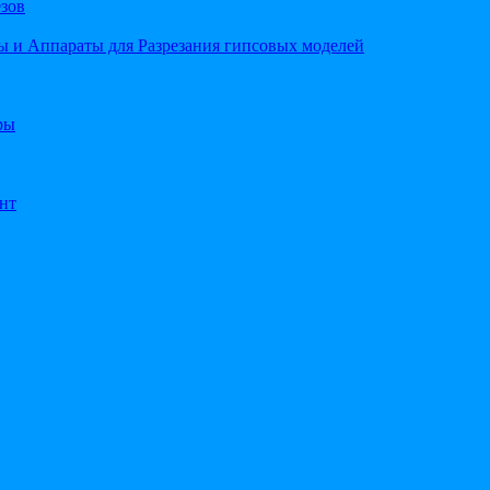
езов
 и Аппараты для Разрезания гипсовых моделей
ры
нт