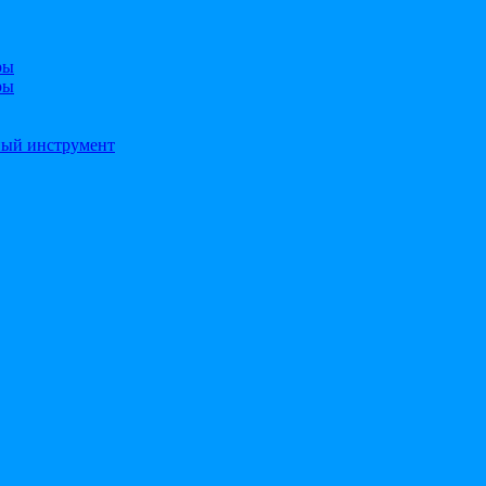
ры
ры
ный инструмент