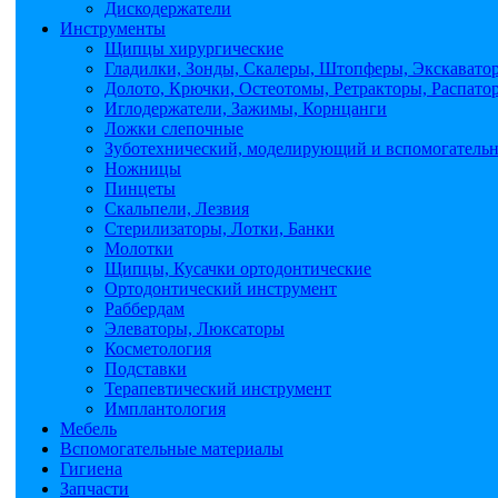
Дискодержатели
Инструменты
Щипцы хирургические
Гладилки, Зонды, Скалеры, Штопферы, Экскавато
Долото, Крючки, Остеотомы, Ретракторы, Распато
Иглодержатели, Зажимы, Корнцанги
Ложки слепочные
Зуботехнический, моделирующий и вспомогатель
Ножницы
Пинцеты
Скальпели, Лезвия
Стерилизаторы, Лотки, Банки
Молотки
Щипцы, Кусачки ортодонтические
Ортодонтический инструмент
Раббердам
Элеваторы, Люксаторы
Косметология
Подставки
Терапевтический инструмент
Имплантология
Мебель
Вспомогательные материалы
Гигиена
Запчасти