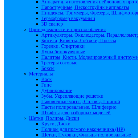
Аппарат для изготовления нейлоновых прот
Пароструйные, Пескоструйные аппараты
Пиндексы, Триммеры, Фрезеры, Шлифмоторы
Термоформер вакуумный
3D сканер
Принадлежности и приспособления
Артикуляторы, Окклюдаторы, Параллеломет
Бюгели, Кюветы, Лобзики, Прессы
Горелки, Спиртовки
Лупы бинокулярные
Палитры, Кисти, Моделировочный инструме
Трегеры сотовые
Боксы
Материалы
Воск
Гипс
Дублирование
Зубы, Укрепляющие решетки
Паковочные массы, Сплавы, Припой
Пасты полировальные, Шлифзерно
Штифты для разборных моделей
Щетки, Полиры, Диски
Круги, Диски
Полиры для прямого наконечника (НР)
Щетки, Пуховки, Фильцы полировальные